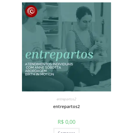
entrepartos2
entrepartos2
R$
0,00
Comprar