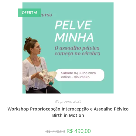
OFERTA!
WS proprio 2025
Workshop Propriocepção Interocepção e Assoalho Pélvico
Birth in Motion
R$
490,00
R$
790,00